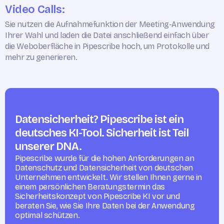
Video Calls:
Sie nutzen die Aufnahmefunktion der Meeting-Anwendung
Ihrer Wahl und laden die Datei anschließend einfach über
die Weboberfläche in Pipescribe hoch, um Protokolle und
mehr zu generieren.
Datensicherheit? Pipescribe ist ein
deutsches KI-Tool. Sicherheit ist Teil
unserer DNA.
Pipescribe wurde für die hohen Anforderungen an
Datenschutz und Datensicherheit von deutschen
Unternehmen entwickelt. Wir stellen Ihnen gerne in
einem persönlichen Beratungstermin das
Sicherheitskonzept von Pipescribe KI vor und
beraten Sie, wie Sie Ihre Daten bei der Anwendung
optimal schützen.